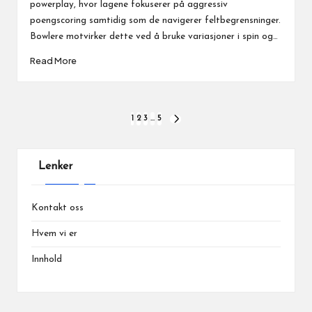
powerplay, hvor lagene fokuserer på aggressiv
poengscoring samtidig som de navigerer feltbegrensninger.
Bowlere motvirker dette ved å bruke variasjoner i spin og…
Read More
Posts
1
2
3
…
5
NEXT
PAGE
pagination
Lenker
Kontakt oss
Hvem vi er
Innhold