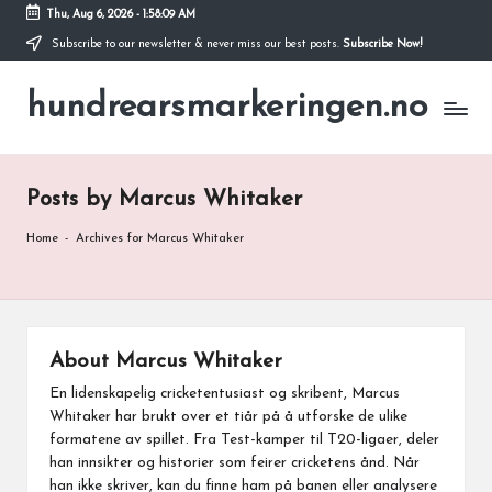
Thu, Aug 6, 2026
-
1:58:10 AM
Subscribe to our newsletter & never miss our best posts.
Subscribe Now!
Skip
to
hundrearsmarkeringen.no
content
Posts by Marcus Whitaker
Home
-
Archives for Marcus Whitaker
About Marcus Whitaker
En lidenskapelig cricketentusiast og skribent, Marcus
Whitaker har brukt over et tiår på å utforske de ulike
formatene av spillet. Fra Test-kamper til T20-ligaer, deler
han innsikter og historier som feirer cricketens ånd. Når
han ikke skriver, kan du finne ham på banen eller analysere