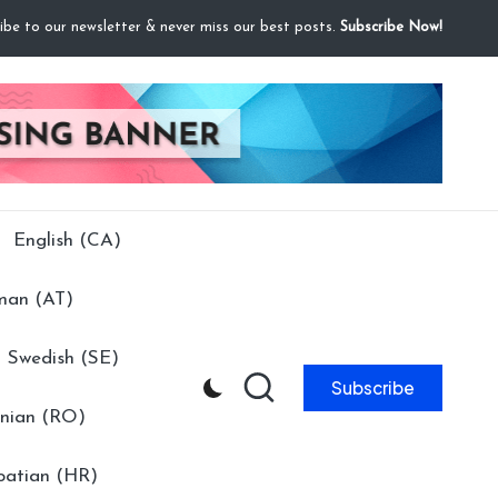
ibe to our newsletter & never miss our best posts.
Subscribe Now!
English (CA)
man (AT)
Swedish (SE)
Subscribe
nian (RO)
oatian (HR)