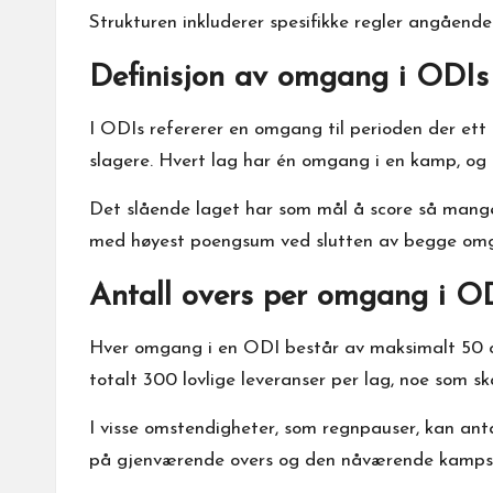
Strukturen inkluderer spesifikke regler angåend
Definisjon av omgang i ODIs
I ODIs refererer en omgang til perioden der ett 
slagere. Hvert lag har én omgang i en kamp, og om
Det slående laget har som mål å score så mange
med høyest poengsum ved slutten av begge om
Antall overs per omgang i O
Hver omgang i en ODI består av maksimalt 50 over
totalt 300 lovlige leveranser per lag, noe som s
I visse omstendigheter, som regnpauser, kan ant
på gjenværende overs og den nåværende kampsi