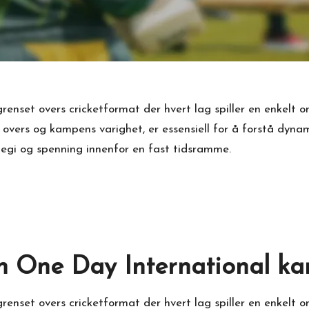
enset overs cricketformat der hvert lag spiller en enkelt 
overs og kampens varighet, er essensiell for å forstå dynami
egi og spenning innenfor en fast tidsramme.
 en One Day International k
nset overs cricketformat der hvert lag spiller en enkelt o