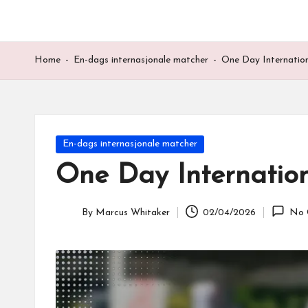
Home
-
En-dags internasjonale matcher
-
One Day Internation
Posted
En-dags internasjonale matcher
in
One Day Internation
By
Marcus Whitaker
02/04/2026
No 
Posted
by