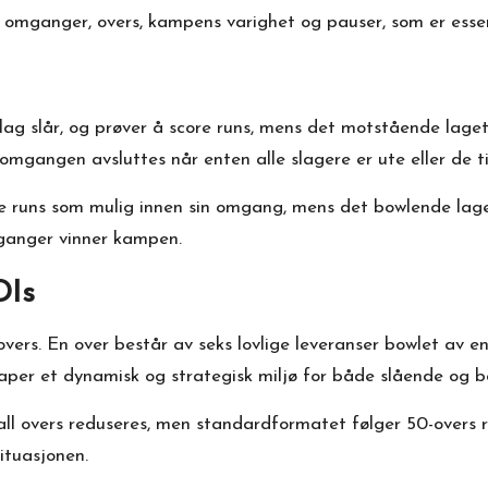
e omganger, overs,
kampens varighet
og pauser, som er essens
lag slår, og prøver å score runs, mens det motstående laget
gangen avsluttes når enten alle slagere er ute eller de tild
 runs som mulig innen sin omgang, mens det bowlende lage
ganger vinner kampen.
DIs
s. En over består av seks lovlige leveranser bowlet av en b
kaper et dynamisk og strategisk miljø for både slående og b
all overs reduseres, men standardformatet følger 50-overs r
tuasjonen.