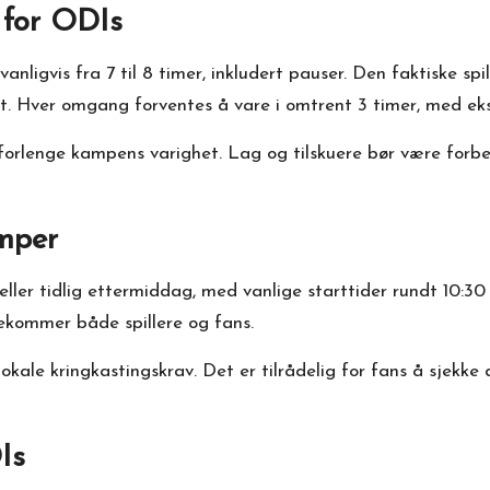
 for ODIs
ligvis fra 7 til 8 timer, inkludert pauser. Den faktiske spi
t. Hver omgang forventes å vare i omtrent 3 timer, med ekst
orlenge kampens varighet. Lag og tilskuere bør være forber
amper
ler tidlig ettermiddag, med vanlige starttider rundt 10:30 t
ekommer både spillere og fans.
okale kringkastingskrav. Det er tilrådelig for fans å sjekke
Is