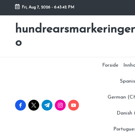
Fri, Aug 7, 2026
-
6:43:43 PM
Skip
to
hundrearsmarkeringen
content
o
Forside
Innh
Spanis
German (C
facebook.com
twitter.com
t.me
instagram.com
youtube.com
Danish
Portugue