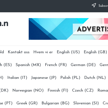
Subscr
.n
old
Kontakt oss
Hvem vi er
English (US)
English (GB)
h (ES)
Spanish (MX)
French (FR)
German (DE)
Ger
H)
Italian (IT)
Japanese (JP)
Polish (PL)
Dutch (NL)
 (DK)
Norwegian (NO)
Finnish (FI)
Czech (CZ)
Roma
se (PT)
Greek (GR)
Bulgarian (BG)
Slovenian (SI)
Cr